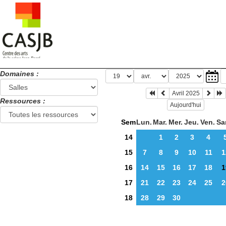
Domaines :
Avril 2025
Ressources :
Aujourd'hui
Sem
Lun.
Mar.
Mer.
Jeu.
Ven.
Sa
14
1
2
3
4
15
7
8
9
10
11
1
16
14
15
16
17
18
1
17
21
22
23
24
25
2
18
28
29
30