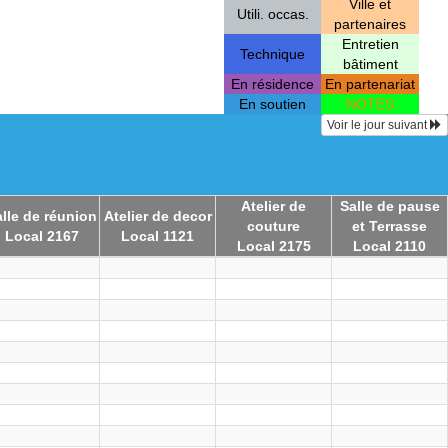
Ville et
Utili. occas.
partenaires
Entretien
Technique
bâtiment
En résidence
En partenariat
En soutien
NOTES
Voir le jour suivant
Atelier de
Salle de pause
lle de réunion
Atelier de decor
couture
et Terrasse
Local 2167
Local 1121
Local 2175
Local 2110