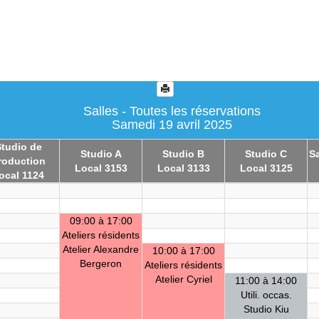
Salles - Toutes les réservations
Samedi 19 avril 2025
tudio de
Studio A
Studio B
Studio C
Sa
roduction
Local 3153
Local 3133
Local 3125
ocal 1124
09:00 à 17:00
Ateliers résidents
Atelier Alexandre
10:00 à 17:00
Bergeron
Ateliers résidents
Atelier Cyriel
11:00 à 14:00
Utili. occas.
Studio Kiu