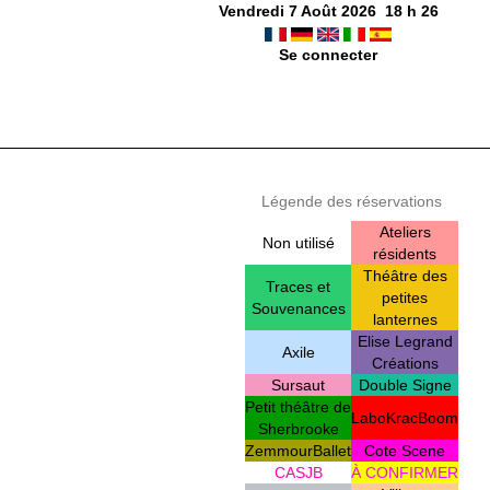
Vendredi 7 Août 2026
18
h
26
Se connecter
Légende des réservations
Ateliers
Non utilisé
résidents
Théâtre des
Traces et
petites
Souvenances
lanternes
Elise Legrand
Axile
Créations
Sursaut
Double Signe
Petit théâtre de
LaboKracBoom
Sherbrooke
ZemmourBallet
Cote Scene
CASJB
À CONFIRMER