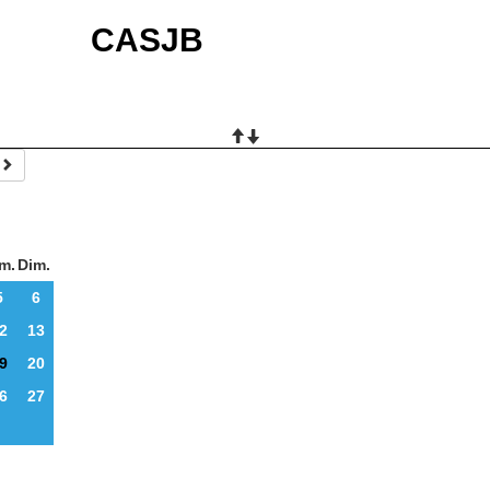
CASJB
m.
Dim.
5
6
2
13
9
20
6
27