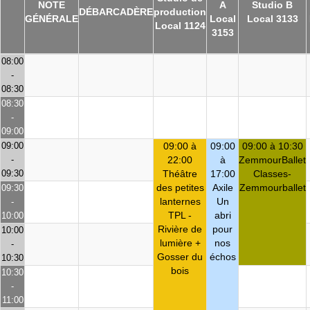
NOTE
A
Studio B
DÉBARCADÈRE
production
GÉNÉRALE
Local
Local 3133
Local 1124
3153
08:00
-
08:30
08:30
-
09:00
09:00
09:00 à
09:00
09:00 à 10:30
-
22:00
à
ZemmourBallet
09:30
Théâtre
17:00
Classes-
des petites
Axile
Zemmourballet
09:30
lanternes
Un
-
TPL -
abri
10:00
Rivière de
pour
10:00
lumière +
nos
-
Gosser du
échos
10:30
bois
10:30
-
11:00