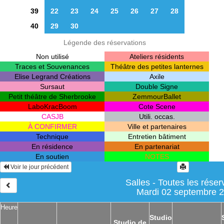
39
22
23
24
25
26
27
28
40
29
30
Légende des réservations
Non utilisé
Ateliers résidents
Traces et Souvenances
Théâtre des petites lanternes
Elise Legrand Créations
Axile
Sursaut
Double Signe
Petit théâtre de Sherbrooke
ZemmourBallet
LaboKracBoom
Cote Scene
CASJB
Utili. occas.
À CONFIRMER
Ville et partenaires
Technique
Entretien bâtiment
En résidence
En partenariat
En soutien
NOTES
Voir le jour précédent
Salles - Toutes les réser
Mardi 02 septembre 
Heure
Studio
Studio de