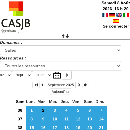
Samedi 8 Août
2026
16
h
20
Se connecter
Domaines :
Ressources :
Septembre 2025
Aujourd'hui
Sem
Lun.
Mar.
Mer.
Jeu.
Ven.
Sam.
Dim.
36
1
2
3
4
5
6
7
37
8
9
10
11
12
13
14
38
15
16
17
18
19
20
21