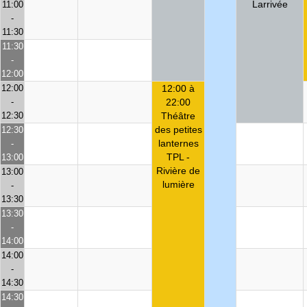
Larrivée
11:00
-
11:30
11:30
-
12:00
12:00
12:00 à
-
22:00
12:30
Théâtre
des petites
12:30
lanternes
-
TPL -
13:00
Rivière de
13:00
lumière
-
13:30
13:30
-
14:00
14:00
-
14:30
14:30