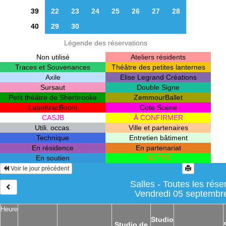
39
22
23
24
25
26
27
28
40
29
30
Légende des réservations
Non utilisé
Ateliers résidents
Traces et Souvenances
Théâtre des petites lanternes
Axile
Elise Legrand Créations
Sursaut
Double Signe
Petit théâtre de Sherbrooke
ZemmourBallet
LaboKracBoom
Cote Scene
CASJB
À CONFIRMER
Utili. occas.
Ville et partenaires
Technique
Entretien bâtiment
En résidence
En partenariat
En soutien
NOTES
Voir le jour précédent
Salles - Toutes les rése
Vendredi 05 septembr
Heure
Studio
Studio de