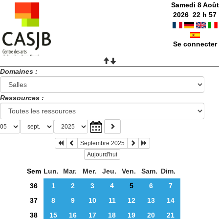
Samedi 8 Août
2026
22
h
57
Se connecter
Domaines :
Ressources :
Septembre 2025
Aujourd'hui
Sem
Lun.
Mar.
Mer.
Jeu.
Ven.
Sam.
Dim.
36
1
2
3
4
5
6
7
37
8
9
10
11
12
13
14
38
15
16
17
18
19
20
21