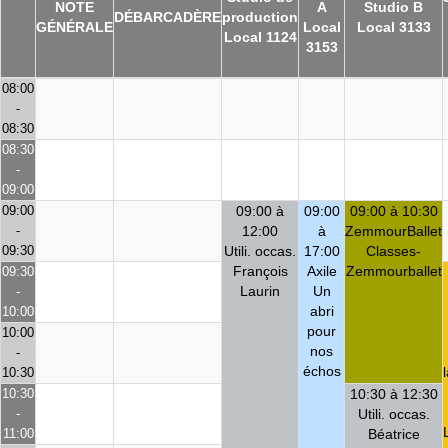
NOTE
A
Studio B
DÉBARCADÈRE
production
GÉNÉRALE
Local
Local 3133
Local 1124
3153
08:00
-
08:30
08:30
-
09:00
09:00
09:00 à
09:00
09:00 à 10:30
-
12:00
à
ZemmourBallet
09:30
Utili. occas.
17:00
Classes-
François
Axile
Zemmourballet
09:30
Laurin
Un
-
abri
10:00
pour
10:00
nos
-
échos
10:30
10:30
10:30 à 12:30
-
Utili. occas.
11:00
Béatrice