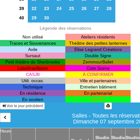
39
22
23
24
25
26
27
28
40
29
30
Légende des réservations
Non utilisé
Ateliers résidents
Traces et Souvenances
Théâtre des petites lanternes
Axile
Elise Legrand Créations
Sursaut
Double Signe
Petit théâtre de Sherbrooke
ZemmourBallet
LaboKracBoom
Cote Scene
CASJB
À CONFIRMER
Utili. occas.
Ville et partenaires
Technique
Entretien bâtiment
En résidence
En partenariat
En soutien
NOTES
Voir le jour précédent
Salles - Toutes les réservat
Dimanche 07 septembre 2
Heure
Studio
Studio
Studio