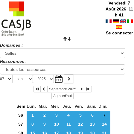
Vendredi 7
Août 2026
11
h
41
Se connecter
Domaines :
Ressources :
Septembre 2025
Aujourd'hui
Sem
Lun.
Mar.
Mer.
Jeu.
Ven.
Sam.
Dim.
36
1
2
3
4
5
6
7
37
8
9
10
11
12
13
14
38
15
16
17
18
19
20
21