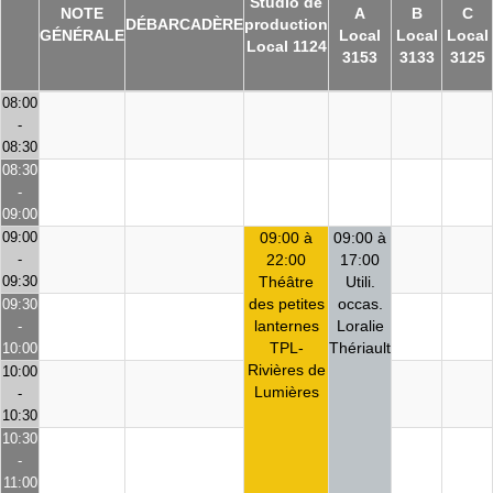
Studio de
NOTE
A
B
C
DÉBARCADÈRE
production
GÉNÉRALE
Local
Local
Local
Local 1124
3153
3133
3125
08:00
-
08:30
08:30
-
09:00
09:00
09:00 à
09:00 à
-
22:00
17:00
09:30
Théâtre
Utili.
des petites
occas.
09:30
lanternes
Loralie
-
TPL-
Thériault
10:00
Rivières de
10:00
Lumières
-
10:30
10:30
-
11:00