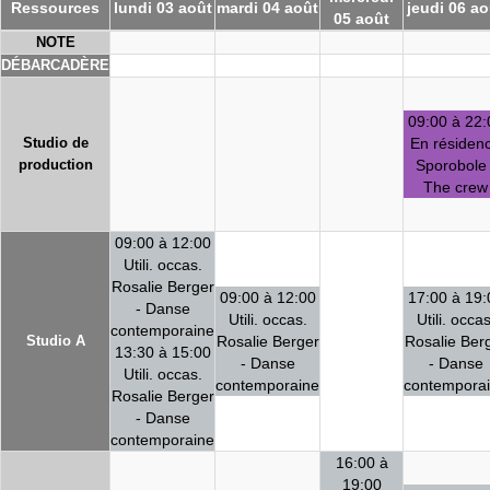
Ressources
lundi 03 août
mardi 04 août
jeudi 06 ao
05 août
NOTE
DÉBARCADÈRE
09:00 à 22:
Studio de
En résiden
production
Sporobole 
The crew
09:00 à 12:00
Utili. occas.
Rosalie Berger
09:00 à 12:00
17:00 à 19:
- Danse
Utili. occas.
Utili. occas
contemporaine
Studio A
Rosalie Berger
Rosalie Ber
13:30 à 15:00
- Danse
- Danse
Utili. occas.
contemporaine
contempora
Rosalie Berger
- Danse
contemporaine
16:00 à
19:00