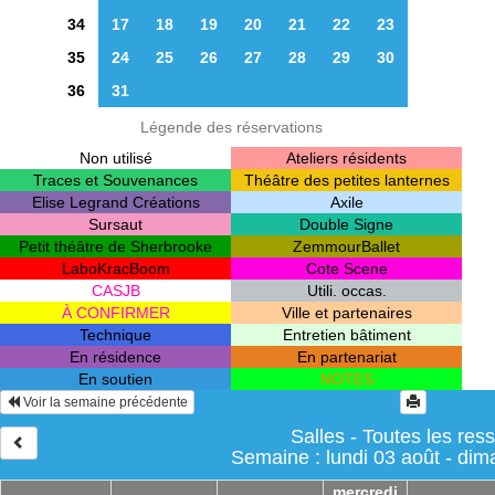
34
17
18
19
20
21
22
23
35
24
25
26
27
28
29
30
36
31
Légende des réservations
Non utilisé
Ateliers résidents
Traces et Souvenances
Théâtre des petites lanternes
Elise Legrand Créations
Axile
Sursaut
Double Signe
Petit théâtre de Sherbrooke
ZemmourBallet
LaboKracBoom
Cote Scene
CASJB
Utili. occas.
À CONFIRMER
Ville et partenaires
Technique
Entretien bâtiment
En résidence
En partenariat
En soutien
NOTES
Voir la semaine précédente
Salles - Toutes les res
Semaine : lundi 03 août - di
mercredi