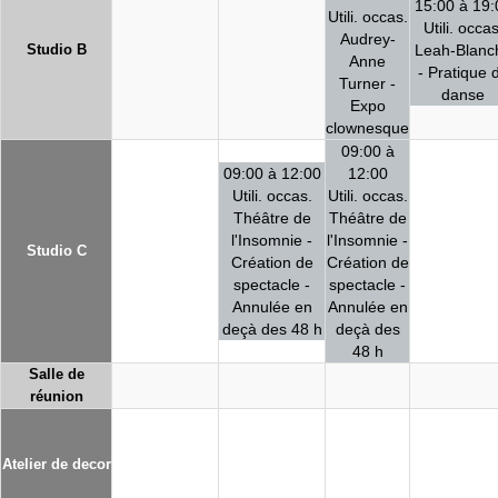
15:00 à 19:
Utili. occas.
Utili. occas
Audrey-
Studio B
Leah-Blanc
Anne
- Pratique 
Turner -
danse
Expo
clownesque
09:00 à
09:00 à 12:00
12:00
Utili. occas.
Utili. occas.
Théâtre de
Théâtre de
l'Insomnie -
l'Insomnie -
Studio C
Création de
Création de
spectacle -
spectacle -
Annulée en
Annulée en
deçà des 48 h
deçà des
48 h
Salle de
réunion
Atelier de decor