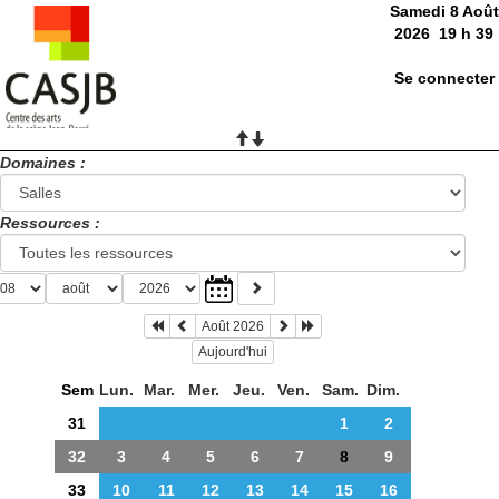
Samedi 8 Août
2026
19
h
39
Se connecter
Domaines :
Ressources :
Août 2026
Aujourd'hui
Sem
Lun.
Mar.
Mer.
Jeu.
Ven.
Sam.
Dim.
31
1
2
32
3
4
5
6
7
8
9
33
10
11
12
13
14
15
16